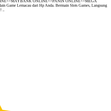
NLINE<>MAYBANK ONLINE<>PANIN ONLINE<>MEGA
ain Game Lemacau dari Hp Anda. Bermain Slots Games, Langsung
!! ..